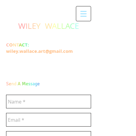
W
I
L
E
Y
W
A
L
L
A
C
E
C
O
N
T
A
C
T:
wiley.wallace.art@gmail.com
S
e
n
d
A
M
e
s
s
a
g
e