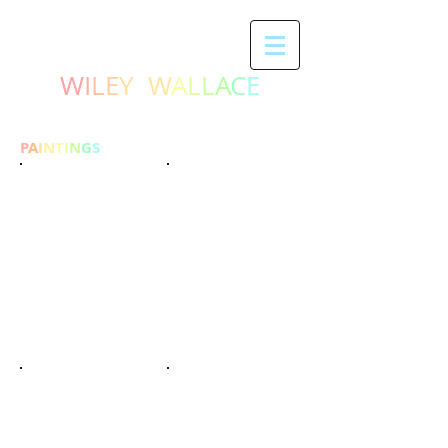
W
I
L
E
Y
W
A
L
L
A
C
E
P
A
I
N
T
I
N
G
S